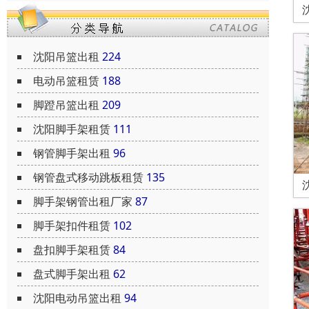
沈阳吊篮出租
224
电动吊篮租赁
188
脚蹬吊篮出租
209
沈阳脚手架租赁
111
钢管脚手架出租
96
钢管盘式移动跳板租赁
135
脚手架钢管出租厂家
87
脚手架扣件租赁
102
盘扣脚手架租赁
84
盘式脚手架出租
62
沈阳电动吊篮出租
94