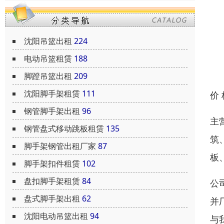
沈阳吊篮出租
224
电动吊篮租赁
188
脚蹬吊篮出租
209
沈阳脚手架租赁
111
价
钢管脚手架出租
96
主
钢管盘式移动跳板租赁
135
筑
脚手架钢管出租厂家
87
板
脚手架扣件租赁
102
盘扣脚手架租赁
84
公
盘式脚手架出租
62
并
沈阳电动吊篮出租
94
与