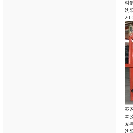
时
沈
20-
苏
本
爱
沈