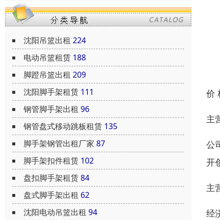
沈阳吊篮出租
224
电动吊篮租赁
188
脚蹬吊篮出租
209
沈阳脚手架租赁
111
价
钢管脚手架出租
96
主
钢管盘式移动跳板租赁
135
脚手架钢管出租厂家
87
公
脚手架扣件租赁
102
开
盘扣脚手架租赁
84
主
盘式脚手架出租
62
沈阳电动吊篮出租
94
经