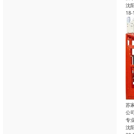
沈
18-
苏
公
专
沈