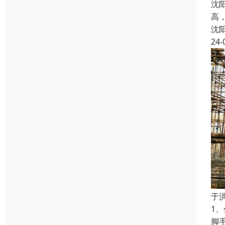
沈
高
沈
24-
于
1
脚