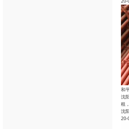
20-
和
沈
租
沈
20-