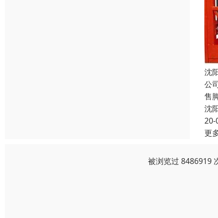
沈
公
售
沈
20-
更
被浏览过 84869