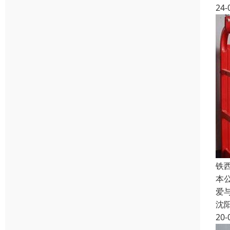
24-
铁
本
爱
沈
20-