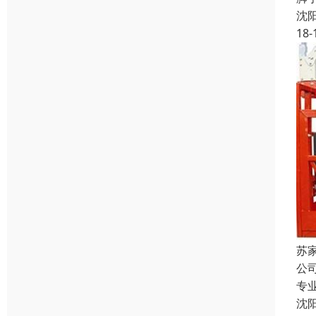
沈
18-
苏
公
专
沈