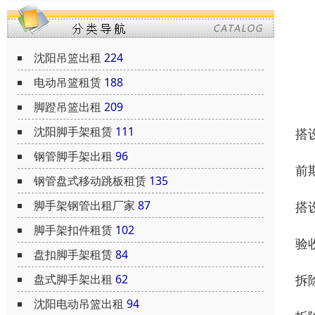
沈阳吊篮出租
224
电动吊篮租赁
188
脚蹬吊篮出租
209
沈阳脚手架租赁
111
搭
钢管脚手架出租
96
前
钢管盘式移动跳板租赁
135
脚手架钢管出租厂家
87
搭
脚手架扣件租赁
102
验
盘扣脚手架租赁
84
拆
盘式脚手架出租
62
沈阳电动吊篮出租
94