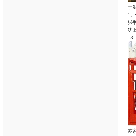
于
1
脚
沈
18-
苏