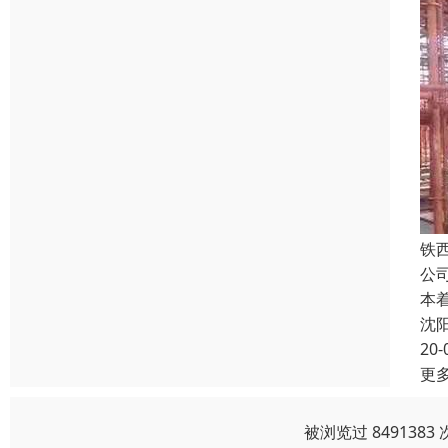
铁
公
本
沈
20-
更
被浏览过 84913