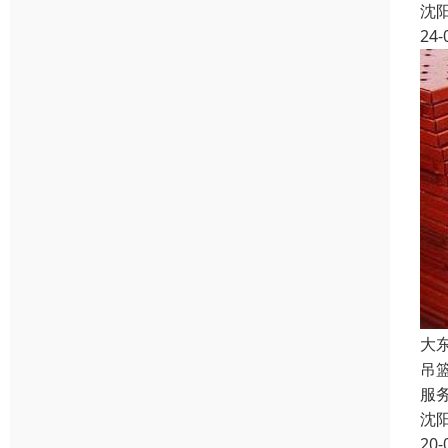
沈
24-
大
吊
服
沈
20-