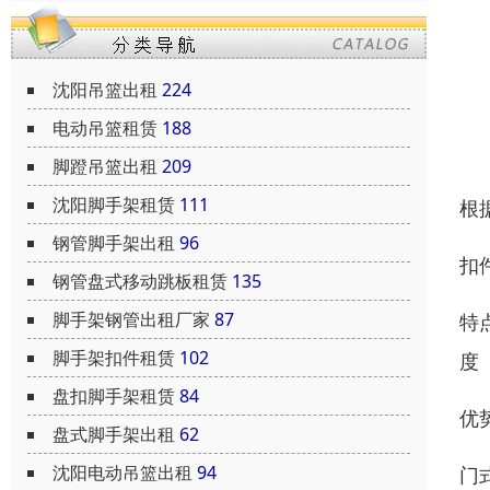
沈阳吊篮出租
224
电动吊篮租赁
188
脚蹬吊篮出租
209
沈阳脚手架租赁
111
根
钢管脚手架出租
96
扣
钢管盘式移动跳板租赁
135
脚手架钢管出租厂家
87
特
脚手架扣件租赁
102
度
盘扣脚手架租赁
84
优
盘式脚手架出租
62
沈阳电动吊篮出租
94
门